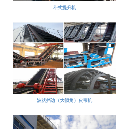
斗式提升机
波状挡边（大倾角）皮带机