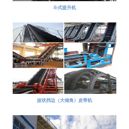
斗式提升机
波状挡边（大倾角）皮带机