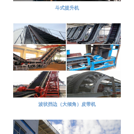
斗式提升机
波状挡边（大倾角）皮带机