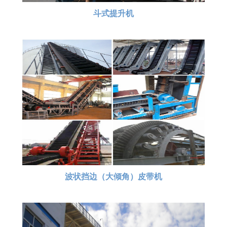
斗式提升机
波状挡边（大倾角）皮带机